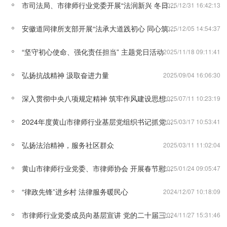
市司法局、市律师行业党委开展“法润新兴 冬日送暖”主题活动
2025/12/31 16:42:13
安徽道同律所支部开展“法承大道践初心 同心筑梦护苗长”主题党日活动
2025/12/05 14:54:37
“坚守初心使命、强化责任担当” 主题党日活动
2025/11/18 09:11:41
弘扬抗战精神 汲取奋进力量
2025/09/04 16:06:30
深入贯彻中央八项规定精神 筑牢作风建设思想根基——市律师行业党委开展学习教育主题党日活动
2025/07/11 10:23:19
2024年度黄山市律师行业基层党组织书记抓党建工作述职评议会召开
2025/03/17 10:53:41
弘扬法治精神，服务社区群众
2025/03/11 11:02:04
黄山市律师行业党委、市律师协会 开展春节慰问活动
2025/01/24 09:05:47
“律政先锋”进乡村 法律服务暖民心
2024/12/07 10:18:09
市律师行业党委成员向基层宣讲 党的二十届三中全会精神
2024/11/27 15:31:46