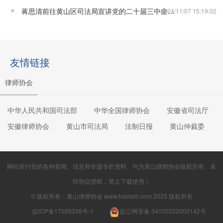
蒋思清前往黄山区司法局宣讲党的二十届三中全会精神
2024/11/07 15:19:02
友情链接
律师协会
中华人民共和国司法部
中华全国律师协会
安徽省司法厅
安徽律师协会
黄山市司法局
法制日报
黄山仲裁委
网站所刊登的各种新闻、信息和专题专栏资料、均为黄山律师协会版权所有、未
经协议授权，禁止下载使用！
© 版权所有：黄山律师协会 www.hsslsxh.com 2025 版权所有
皖ICP备17026336号-1
皖公网安备 34100202000142号