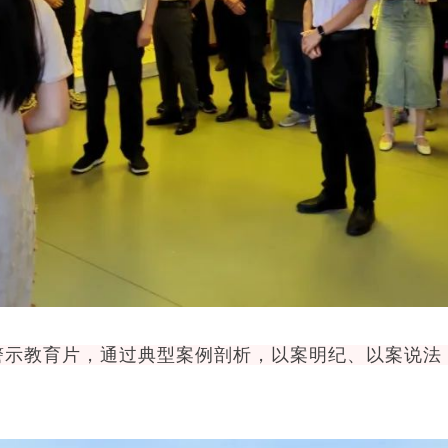
警示教育片
，
通过典型案例剖析，以案
明
纪、以案说法