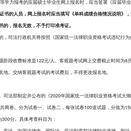
等学力报考的应届硕士毕业生网上报名时，应当签署《应届毕业
证书的人员，网上报名时应当填写《单科成绩合格情况说明》，
书的，报名无效，不予打印准考证。
，司法行政机关将按照《国家统一法律职业资格考试违纪行为
题阶段收费标准是
122
元
/
人。客观题考试网上交费截止时间为
8
地。交纳客观题考试的考试费后，不得更改报名地。
。司法部制定并公布的《
2020
年国家统一法律职业资格考试大纲
共两卷。分为试卷一、试卷二，每张试卷
100
道试题，分值为
15
为
300
分。具体考查科目为：
宪法、中国法律史、国际法、司法制度和法律职业道德、刑法