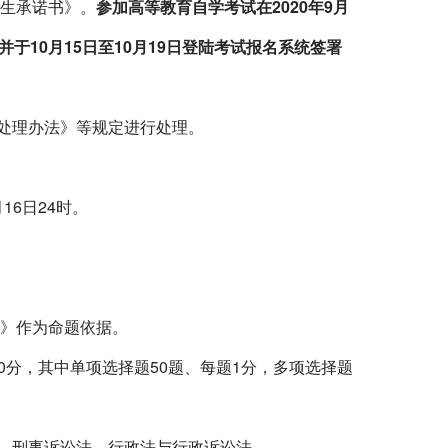
生承诺书》。
参加高等教育自学考试在
2020
年
9
月
并于
10
月
15
日至
10
月
19
日登陆考试报名系统签署
处理办法》等规定进行处理。
月
16
日
24
时。
》作为命题依据。
0
分，其中单项选择题
50
题、每题
1
分，多项选择题
、刑事诉讼法、行政法与行政诉讼法