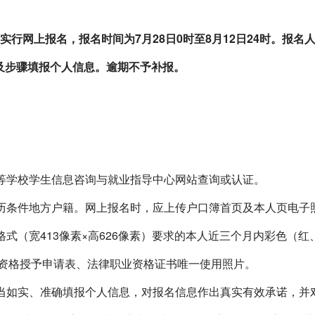
实行网上报名，报名时间为
7
月
28
日
0
时至
8
月
12
日
24
时。报名
及步骤填报个人信息。逾期不予补报。
等学校学生信息咨询与就业指导中心网站查询或认证。
历条件地方户籍。网上报名时，应上传户口簿首页及本人页电子
格式（宽
413
像素×高
626
像素）要求的本人近三个月内彩色（红
资格授予申请表、法律职业资格证书唯一使用照片。
当如实、准确填报个人信息，对报名信息作出真实有效承诺，并