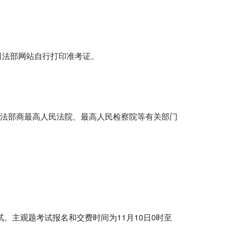
司法部网站自行打印准考证。
法部商最高人民法院、最高人民检察院等有关部门
试。主观题考试报名和交费时间为
11
月
10
日
0
时至